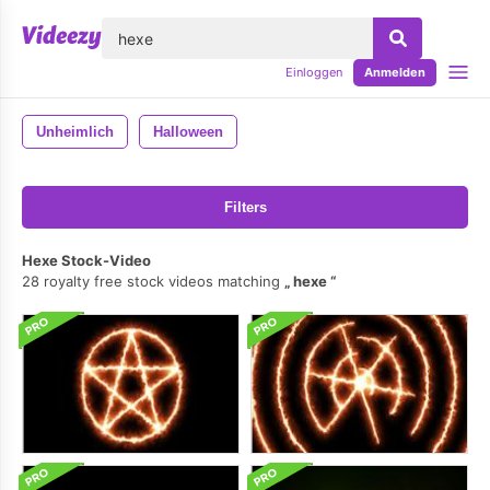
lose
Einloggen
Anmelden
Unheimlich
Halloween
Filters
Hexe Stock-Video
28 royalty free stock videos matching
hexe