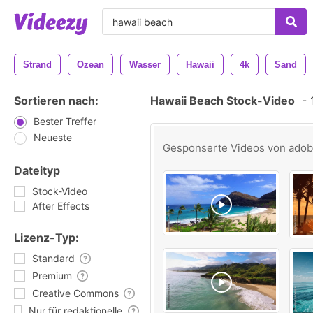
Strand
Ozean
Wasser
Hawaii
4k
Sand
Sortieren nach:
Hawaii Beach Stock-Video
-
1
Bester Treffer
Neueste
Gesponserte Videos von
ado
Dateityp
Stock-Video
After Effects
Lizenz-Typ:
Standard
Premium
Creative Commons
Nur für redaktionelle