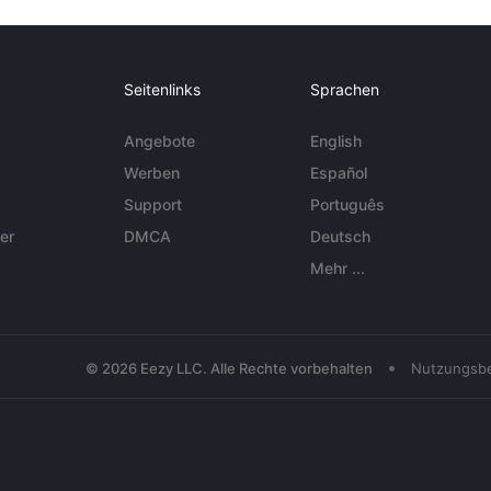
Seitenlinks
Sprachen
Angebote
English
Werben
Español
Support
Português
er
DMCA
Deutsch
Mehr ...
•
© 2026 Eezy LLC. Alle Rechte vorbehalten
Nutzungsb