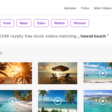
Vektoren
Fotos
Mehr Videos
Insel
Natur
Oahu
Wellen
Himmel
.546 royalty free stock videos matching
hawaii beach
be