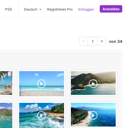
Anmelden
PSD
Deutsch
Registrieren Pro
Einloggen
von 34
1