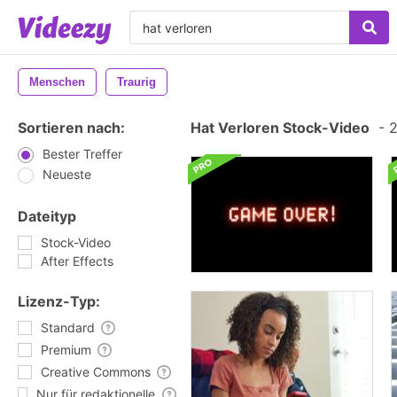
Menschen
Traurig
Sortieren nach:
Hat Verloren Stock-Video
-
2
Bester Treffer
Neueste
Dateityp
Stock-Video
After Effects
Lizenz-Typ:
Standard
Premium
Creative Commons
Nur für redaktionelle