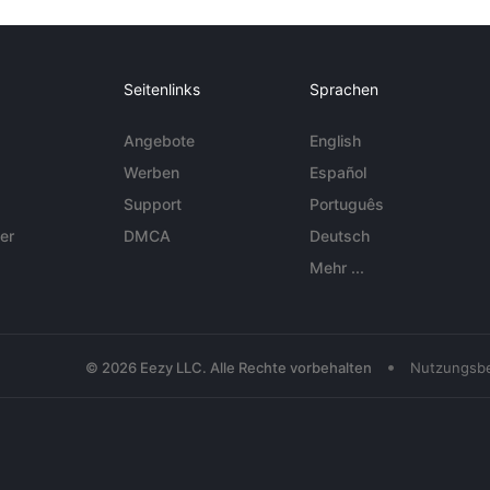
Seitenlinks
Sprachen
Angebote
English
Werben
Español
Support
Português
er
DMCA
Deutsch
Mehr ...
•
© 2026 Eezy LLC. Alle Rechte vorbehalten
Nutzungsb