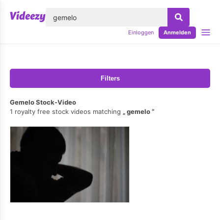
lose
Einloggen
Anmelden
Filters
Gemelo Stock-Video
1 royalty free stock videos matching
gemelo