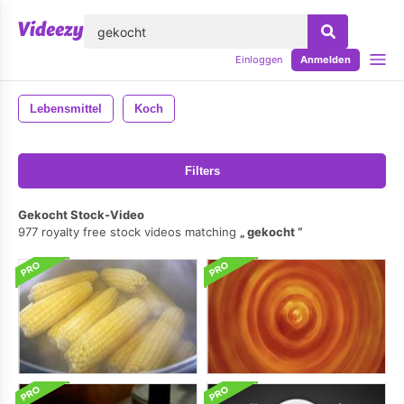
lose
Einloggen
Anmelden
Lebensmittel
Koch
Filters
Gekocht Stock-Video
977 royalty free stock videos matching
gekocht