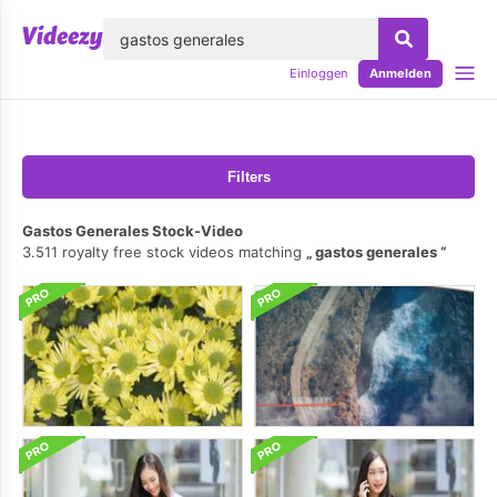
lose
Einloggen
Anmelden
Filters
Gastos Generales Stock-Video
3.511 royalty free stock videos matching
gastos generales