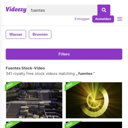
lose
Einloggen
Anmelden
Wasser
Brunnen
Filters
Fuentes Stock-Video
341 royalty free stock videos matching
fuentes