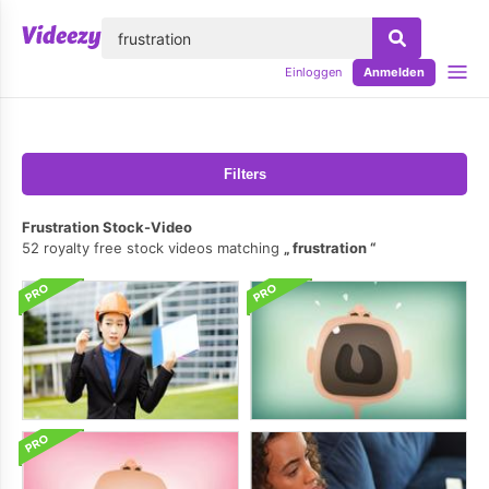
lose
Einloggen
Anmelden
Filters
Frustration Stock-Video
52 royalty free stock videos matching
frustration