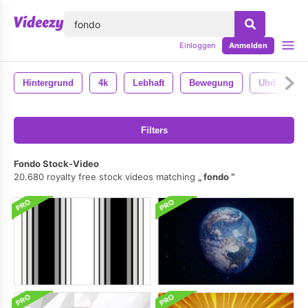
lose
Einloggen
Anmelden
Hintergrund
4k
Lebhaft
Bewegung
Uhd
A
Filters
Fondo Stock-Video
20.680 royalty free stock videos matching
fondo