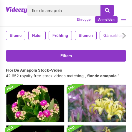
lose
Einloggen
Anmelden
Blume
Natur
Frühling
Blumen
Gänseblümche
Filters
Flor De Amapola Stock-Video
42.652 royalty free stock videos matching
flor de amapola