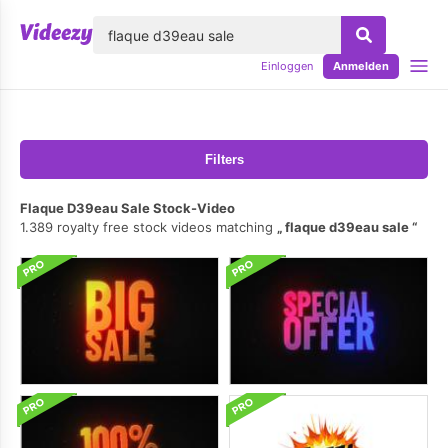
lose
Einloggen
Anmelden
Filters
Flaque D39eau Sale Stock-Video
1.389 royalty free stock videos matching
flaque d39eau sale