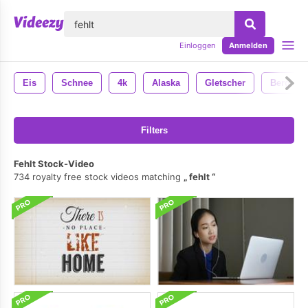
lose
Einloggen
Anmelden
Eis
Schnee
4k
Alaska
Gletscher
Berg
Filters
Fehlt Stock-Video
734 royalty free stock videos matching
fehlt