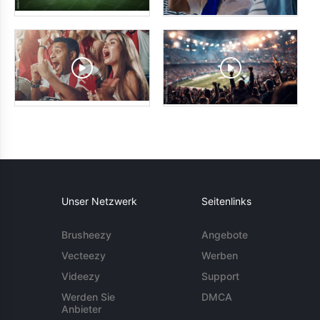
Unser Netzwerk
Seitenlinks
Brusheezy
Angebote
Vecteezy
Werben
Videezy
Support
Werden Sie
DMCA
Anbieter