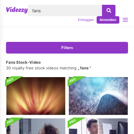
lose
Einloggen
Anmelden
Filters
Fans Stock-Video
30 royalty free stock videos matching
fans