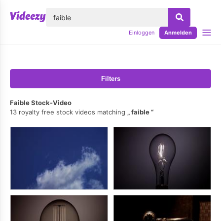
lose
Einloggen
Anmelden
Filters
Faible Stock-Video
13 royalty free stock videos matching
faible