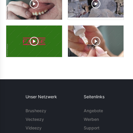
Unser Netzwerk
Seitenlinks
Brusheezy
Angebote
Vecteezy
Werben
Videezy
Support