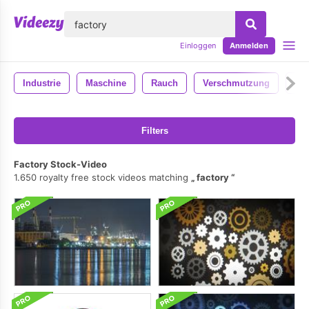
lose
Einloggen
Anmelden
Industrie
Maschine
Rauch
Verschmutzung
Ind
Filters
Factory Stock-Video
1.650 royalty free stock videos matching
factory