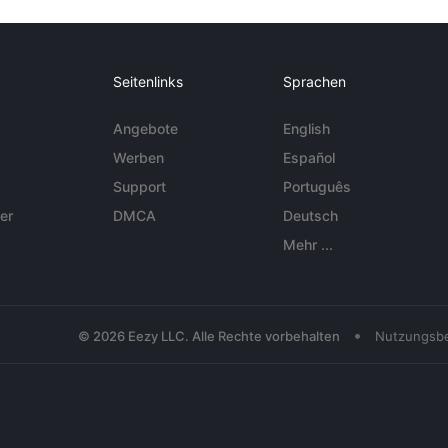
Seitenlinks
Sprachen
Angebote
English
Werben
Español
Support
Português
er
DMCA
Deutsch
Mehr ...
•
© 2026 Eezy LLC. Alle Rechte vorbehalten
Nutzungsb