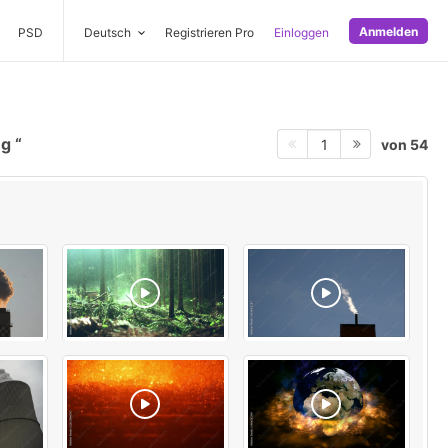
Anmelden
PSD
Deutsch
Registrieren Pro
Einloggen
ng
von 54
1