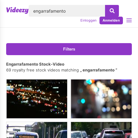
lose
Einloggen
Anmelden
Filters
Engarrafamento Stock-Video
69 royalty free stock videos matching
engarrafamento