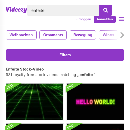
lose
Einloggen
Anmelden
Weihnachten
Ornaments
Bewegung
Winter
Gl
Filters
Enfeite Stock-Video
931 royalty free stock videos matching
enfeite