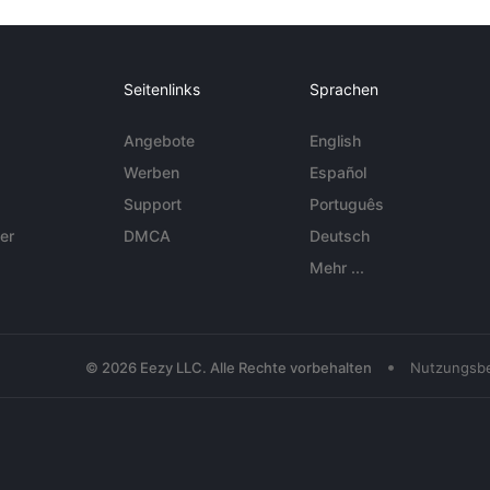
Seitenlinks
Sprachen
Angebote
English
Werben
Español
Support
Português
er
DMCA
Deutsch
Mehr ...
•
© 2026 Eezy LLC. Alle Rechte vorbehalten
Nutzungsb