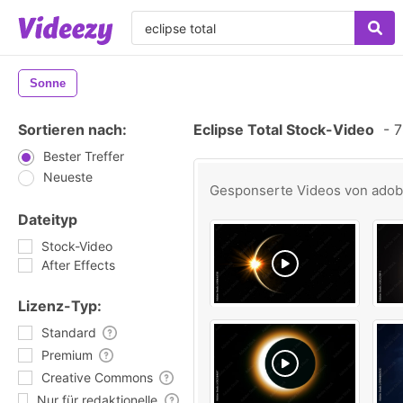
Sonne
Sortieren nach:
Eclipse Total Stock-Video
-
7
Bester Treffer
Neueste
Gesponserte Videos von
ado
Dateityp
Stock-Video
After Effects
Lizenz-Typ:
Standard
Premium
Creative Commons
Nur für redaktionelle