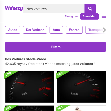
lose
Einloggen
Anmelden
Autos
Der Verkehr
Auto
Fahren
Transport
Filters
Des Voitures Stock-Video
42.635 royalty free stock videos matching
des voitures