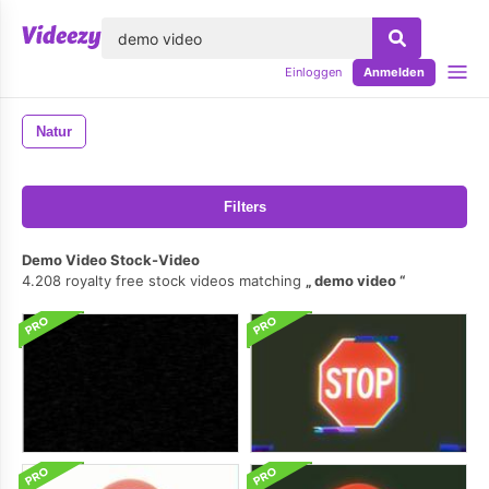
lose
Einloggen
Anmelden
Natur
Filters
Demo Video Stock-Video
4.208 royalty free stock videos matching
demo video