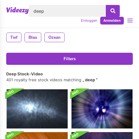
lose
Einloggen
Anmelden
Tief
Blau
Ozean
Filters
Deep Stock-Video
401 royalty free stock videos matching
deep