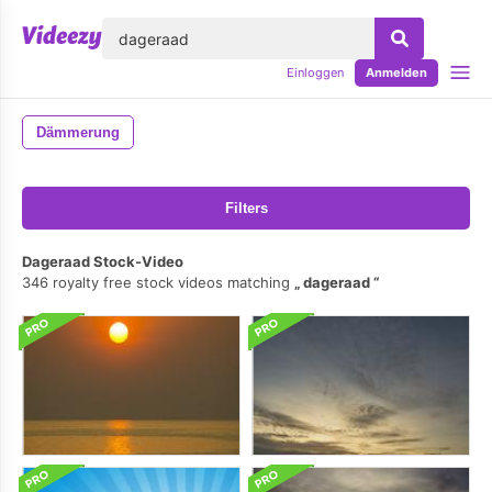
lose
Einloggen
Anmelden
Dämmerung
Filters
Dageraad Stock-Video
346 royalty free stock videos matching
dageraad