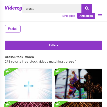
lose
Einloggen
Anmelden
Fackel
Filters
Cross Stock-Video
278 royalty free stock videos matching
cross