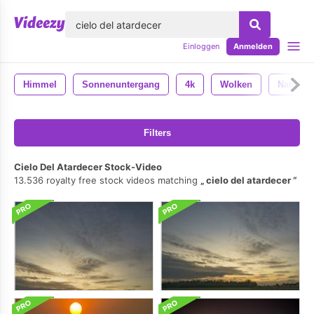
lose
Einloggen
Anmelden
Himmel
Sonnenuntergang
4k
Wolken
Natur
Filters
Cielo Del Atardecer Stock-Video
13.536 royalty free stock videos matching
cielo del atardecer