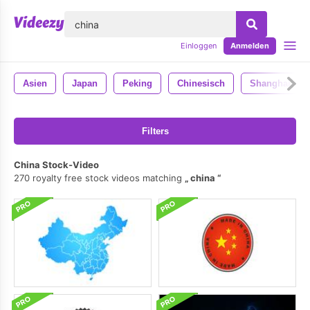
lose
Einloggen
Anmelden
Asien
Japan
Peking
Chinesisch
Shanghai
Filters
China Stock-Video
270 royalty free stock videos matching
china