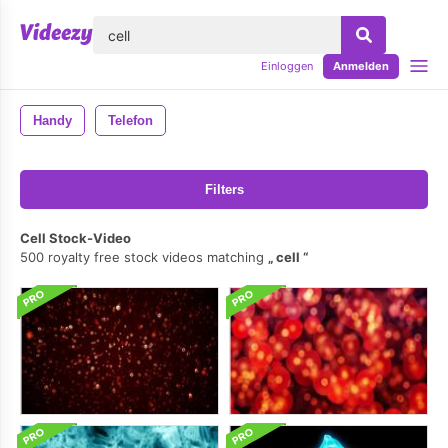
lose
Einloggen
Anmelden
Handy
Telefon
Filters
Cell Stock-Video
500 royalty free stock videos matching
cell