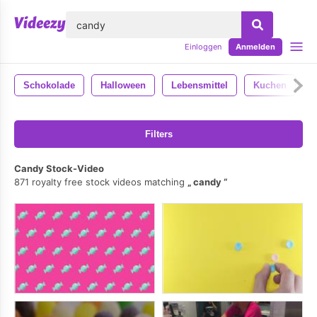
lose
Einloggen
Anmelden
Schokolade
Halloween
Lebensmittel
Kuchen
Filters
Candy Stock-Video
871 royalty free stock videos matching
candy