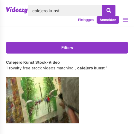
lose
Einloggen
Anmelden
Filters
Calejero Kunst Stock-Video
1 royalty free stock videos matching
calejero kunst