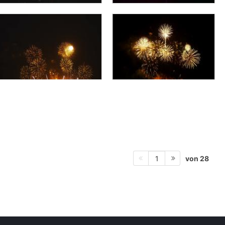
von 28
1