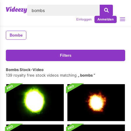
lose
Einloggen
Anmelden
Bombe
Filters
Bombs Stock-Video
139 royalty free stock videos matching
bombs