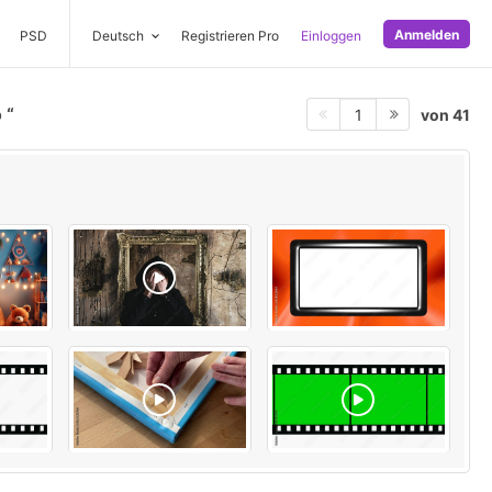
Anmelden
PSD
Deutsch
Registrieren Pro
Einloggen
o
von 41
1