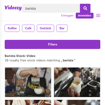
lose
Einloggen
Anmelden
Kaffee
Café
Getränk
Bar
Filters
Barista Stock-Video
39 royalty free stock videos matching
barista