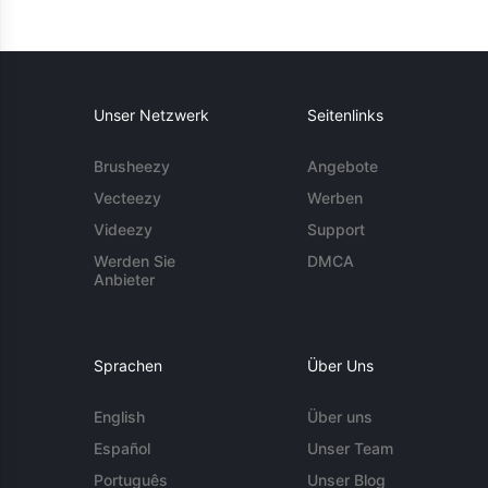
Unser Netzwerk
Seitenlinks
Brusheezy
Angebote
Vecteezy
Werben
Videezy
Support
Werden Sie
DMCA
Anbieter
Sprachen
Über Uns
English
Über uns
Español
Unser Team
Português
Unser Blog