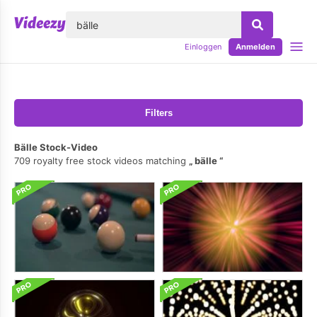
lose
Einloggen
Anmelden
Filters
Bälle Stock-Video
709 royalty free stock videos matching
bälle