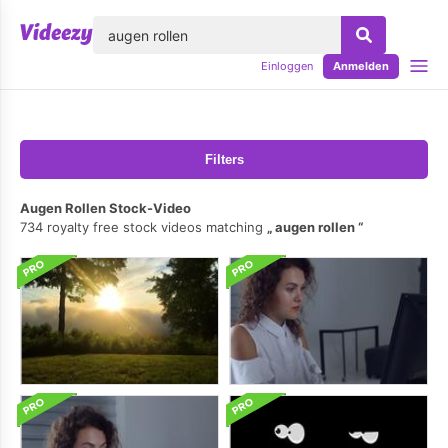
lose
Einloggen
Anmelden
Filters
Augen Rollen Stock-Video
734 royalty free stock videos matching
augen rollen