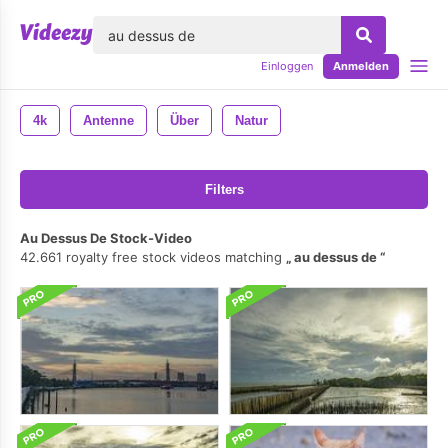
lose
Einloggen
Anmelden
4k
Antenne
Über
Natur
Filters
Au Dessus De Stock-Video
42.661 royalty free stock videos matching
au dessus de