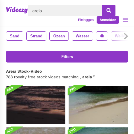
lose
Einloggen
Anmelden
Sand
Strand
Ozean
Wasser
4k
Wellen
Filters
Areia Stock-Video
788 royalty free stock videos matching
areia