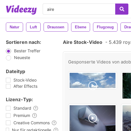
Natur
Luft
Draussen
Ebene
Flugzeug
Dra
Sortieren nach:
Aire Stock-Video
-
5.439 roya
Bester Treffer
Neueste
Gesponserte Videos von
ado
Dateityp
Stock-Video
After Effects
Lizenz-Typ:
Standard
Premium
Creative Commons
Nur für redaktionelle