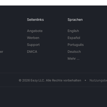
Seitenlinks
Sprachen
Angebote
English
Werben
Español
Support
Português
er
DMCA
Deutsch
Mehr ...
•
© 2026 Eezy LLC. Alle Rechte vorbehalten
Nutzungsb