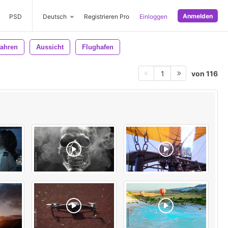
Anmelden
PSD
Deutsch
Registrieren Pro
Einloggen
fahren
Aussicht
Flughafen
von 116
1