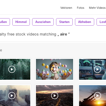
Vektoren
Fotos
Mehr Videos
ußen
Himmel
Ausziehen
Starten
Abheben
Los
lty free stock videos matching
aire
be