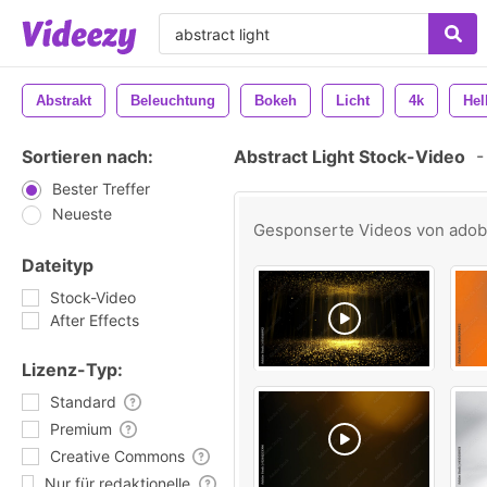
Abstrakt
Beleuchtung
Bokeh
Licht
4k
Hel
Sortieren nach:
Abstract Light Stock-Video
-
Bester Treffer
Neueste
Gesponserte Videos von
ado
Dateityp
Stock-Video
After Effects
Lizenz-Typ:
Standard
Premium
Creative Commons
Nur für redaktionelle