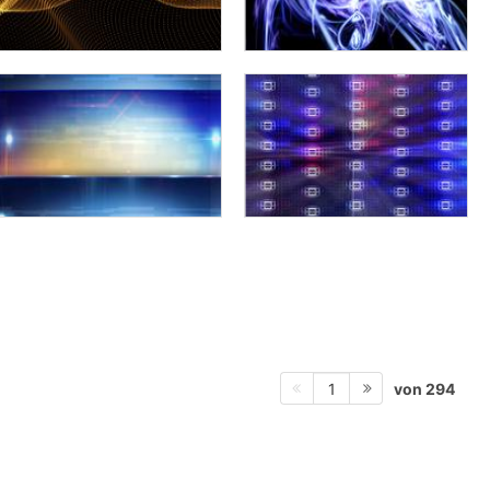
von 294
1