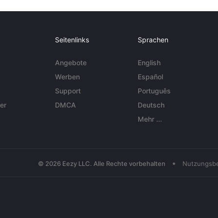
Seitenlinks
Sprachen
Angebote
English
Werben
Español
Support
Português
er
DMCA
Deutsch
Mehr ...
•
© 2026 Eezy LLC. Alle Rechte vorbehalten
Nutzungsb