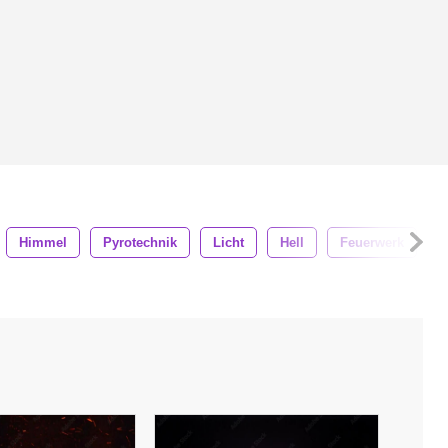
Himmel
Pyrotechnik
Licht
Hell
Feuerwerk
B