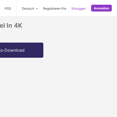
Anmelden
PSD
Deutsch
Registrieren Pro
Einloggen
l In 4K
is-Download