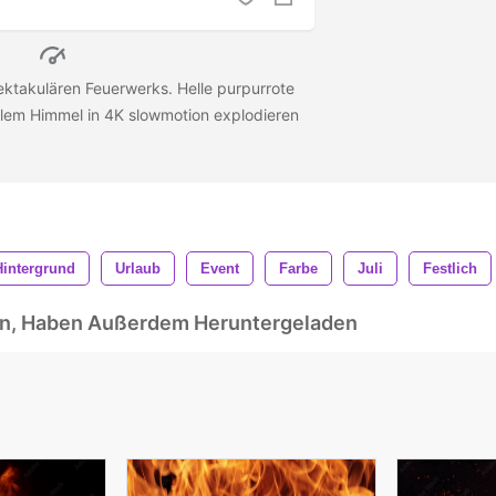
pektakulären Feuerwerks. Helle purpurrote
klem Himmel in 4K slowmotion explodieren
Hintergrund
Urlaub
Event
Farbe
Juli
Festlich
ben, Haben Außerdem Heruntergeladen