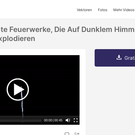
Vektoren
Fotos
Mehr Videos
ote Feuerwerke, Die Auf Dunklem Himme
xplodieren
Grat
00:00
|
00:45