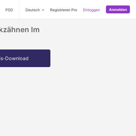
Anmelden
PSD
Deutsch
Registrieren Pro
Einloggen
ckzähnen Im
is-Download