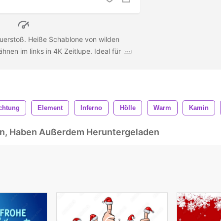
euerstoß. Heiße Schablone von wilden
en im links in 4K Zeitlupe. Ideal für
chtung
Element
Inferno
Hölle
Warm
Kamin
ben, Haben Außerdem Heruntergeladen