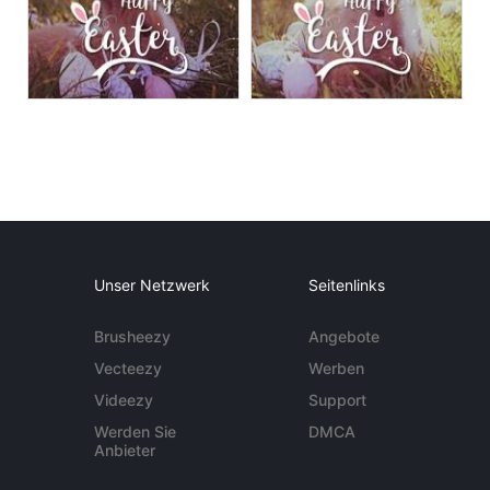
Unser Netzwerk
Seitenlinks
Brusheezy
Angebote
Vecteezy
Werben
Videezy
Support
Werden Sie
DMCA
Anbieter