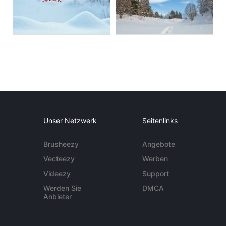
Unser Netzwerk
Seitenlinks
Brusheezy
Angebote
Vecteezy
Werben
Videezy
Support
Werden Sie
DMCA
Anbieter