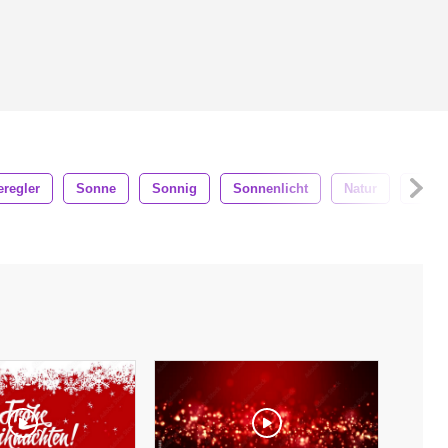
eregler
Sonne
Sonnig
Sonnenlicht
Natur
Natür