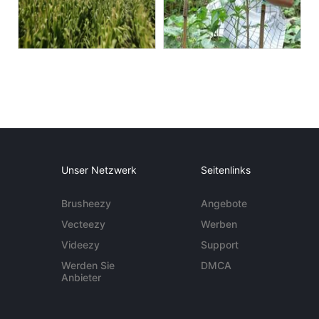
Unser Netzwerk
Seitenlinks
Brusheezy
Angebote
Vecteezy
Werben
Videezy
Support
Werden Sie
DMCA
Anbieter