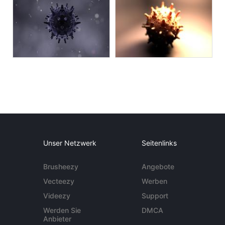
Unser Netzwerk
Seitenlinks
Brusheezy
Angebote
Vecteezy
Werben
Videezy
Support
Werden Sie
DMCA
Anbieter