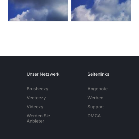
Unser Netzwerk
Seitenlinks
Brusheezy
Angebote
Vecteezy
Werben
Videezy
Support
Werden Sie
DMCA
Anbieter