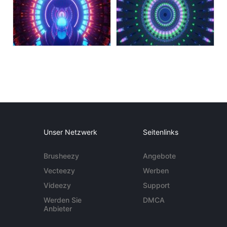
Unser Netzwerk
Seitenlinks
Brusheezy
Angebote
Vecteezy
Werben
Videezy
Support
Werden Sie
DMCA
Anbieter