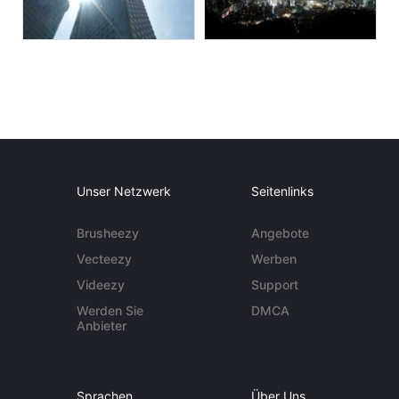
Unser Netzwerk
Seitenlinks
Brusheezy
Angebote
Vecteezy
Werben
Videezy
Support
Werden Sie
DMCA
Anbieter
Sprachen
Über Uns